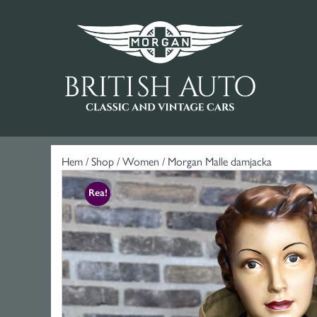
Hem
/
Shop
/
Women
/ Morgan Malle damjacka
Rea!