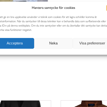
Hantera samtycke för cookies
att ge en bra upplevelse använder vi teknik som cookies för att lagra och/eller komma åt
tsinformation. När du samtycker till dessa tekniker kan vi behandla data som surfbeteende eller
ka ID:n på denna webbplats. Om du inte samtycker eller om du återkallar ditt samtycke kan detta
rka vissa funktioner negativt.
FORMATION
RECENSIONER (0)
Acceptera
Neka
Visa preferenser
Den
här