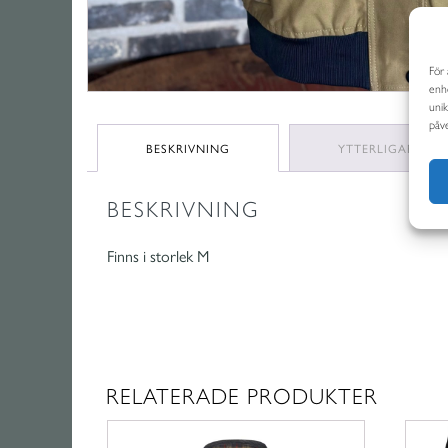
För 
enhe
uni
påve
BESKRIVNING
YTTERLIGARE IN
BESKRIVNING
Finns i storlek M
RELATERADE PRODUKTER
Den
här