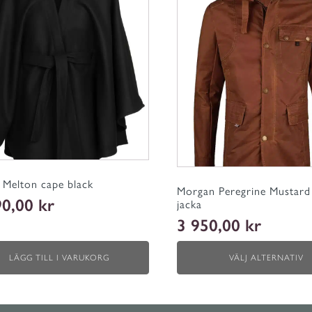
produkten
har
flera
varianter.
De
olika
alternativen
kan
väljas
på
produktsidan
 Melton cape black
Morgan Peregrine Mustard
90,00
kr
jacka
3 950,00
kr
LÄGG TILL I VARUKORG
VÄLJ ALTERNATIV