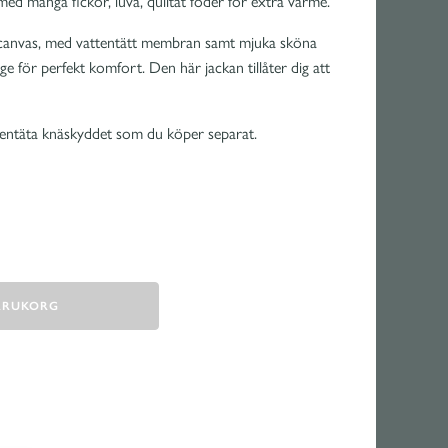
ed många fickor, luva, quiltat foder för extra värme.
 canvas, med vattentätt membran samt mjuka sköna
 för perfekt komfort. Den här jackan tillåter dig att
entäta knäskyddet som du köper separat.
VARUKORG