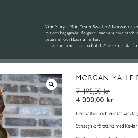
Vi är Morgan Main Dealer Sweden & Norway och ho
nya och begagnade Morgan tillsammans med handploc
veteraner och klassiska märken.
Välkommen till oss på British Auto, strax utanfö
MORGAN MALLE 
7 495,00
kr
Det
4 000,00
kr
Det
ursprungliga
nuvarande
priset
priset
Helt vatten- och vindtät sandfär
var:
är:
7
4
Strategiskt förstärkt med Kevlar
495,00 kr.
000,00 kr.