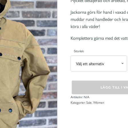
Mycket detaljerad och arbetad, m
Jackorna görs för hand i vaxad
muddar rund handleder och krage
köra i alla väder!
Komplettera gärna med det vatt
Storlek
Morgan
LÄGG TILL I 
Malle
damjacka
mängd
Artikelnr:
N/A
Kategorier:
Sale
,
Women