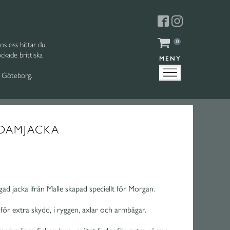
0
s oss hittar du
kade brittiska
MENY
r Göteborg.
DAMJACKA
gad jacka ifrån Malle skapad speciellt för Morgan.
 för extra skydd, i ryggen, axlar och armbågar.