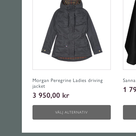
produkten
har
flera
varianter.
De
olika
alternativen
kan
väljas
på
produktsidan
Morgan Peregrine Ladies driving
Sanna
jacket
1 7
3 950,00
kr
VÄLJ ALTERNATIV