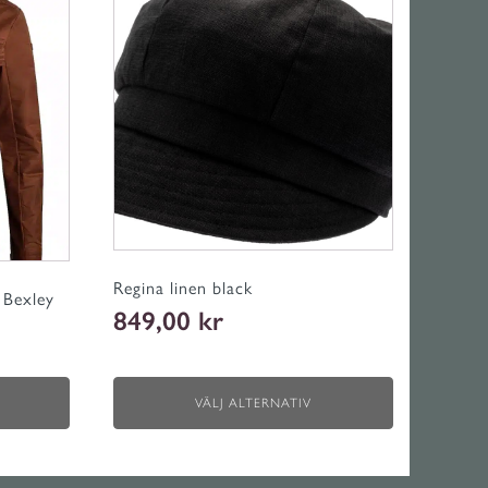
produkten
har
flera
varianter.
De
olika
alternativen
kan
väljas
på
produktsidan
Regina linen black
 Bexley
849,00
kr
VÄLJ ALTERNATIV