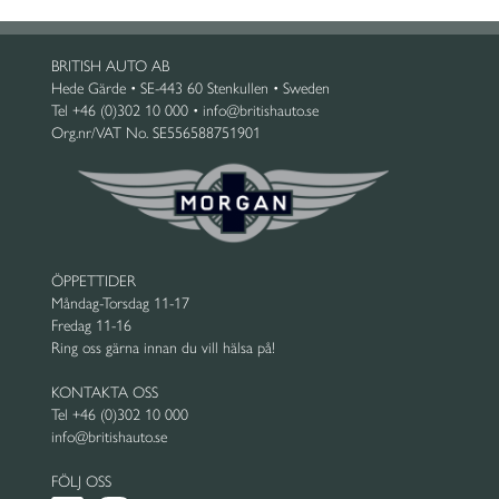
BRITISH AUTO AB
Hede Gärde • SE-443 60 Stenkullen • Sweden
Tel +46 (0)302 10 000 • info@britishauto.se
Org.nr/VAT No. SE556588751901
ÖPPETTIDER
Måndag-Torsdag 11-17
Fredag 11-16
Ring oss gärna innan du vill hälsa på!
KONTAKTA OSS
Tel +46 (0)302 10 000
info@britishauto.se
FÖLJ OSS