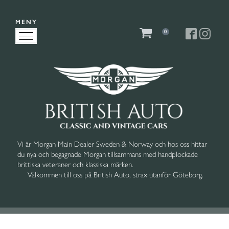
MENY
0
Vi är Morgan Main Dealer Sweden & Norway och hos oss hittar
du nya och begagnade Morgan tillsammans med handplockade
brittiska veteraner och klassiska märken.
Välkommen till oss på British Auto, strax utanför Göteborg.