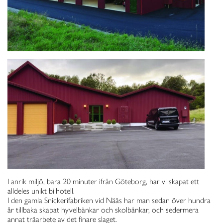
I anrik miljö, bara 20 minuter ifrån Göteborg, har vi skapat ett
alldeles unikt bilhotell.
I den gamla Snickerifabriken vid Nääs har man sedan över hundra
år tillbaka skapat hyvelbänkar och skolbänkar, och sedermera
annat träarbete av det finare slaget.