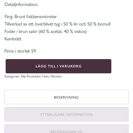
Detaljinformation:
Färg: Brunt fiskbensmönster
Tillverkad av ett överblivet tyg i 50 % lin och 50 % bomull
Foder i brun satin (60 % acetat, 40 % viskos)
Kemtvätt
Finns i storlek 59
Madde
LÄGG TILL I VARUKORG
Linen
brown
damkeps
Kategorier:
Alla Produkter
,
Hats
,
Women
mängd
BESKRIVNING
YTTERLIGARE INFORMATION
RECENSIONER (0)