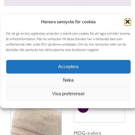
BESKRIVNING
Hantera samtycke för cookies
En vegamössa i ett brunt fiskbensmönster.
För att ge en bra upplevelse använder vi teknik som cookies för att lagra och/eller komma
åt enhetsinformation. När du samtycker till dessa tekniker kan vi behandla data som
surfbeteende eller unika ID:n på denna webbplats. Om du inte samtycker eller om du
Denna mössa är ett utmärkt miljöval då den är gjord av ett
återkallar ditt samtycke kan detta påverka vissa funktioner negativt.
överblivet tyg i linne och bomull som inte går till spill.
Acceptera
Neka
Visa preferenser
RELATERADE PRODUKTER
Den
Den
Rea!
här
här
produkten
produkten
har
har
flera
flera
MOG-t-shirt
varianter.
varianter.