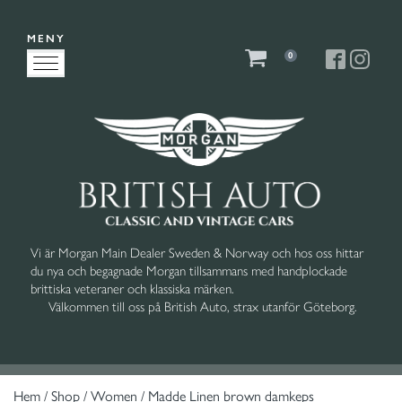
MENY
0
Vi är Morgan Main Dealer Sweden & Norway och hos oss hittar
du nya och begagnade Morgan tillsammans med handplockade
brittiska veteraner och klassiska märken.
Välkommen till oss på British Auto, strax utanför Göteborg.
Hem
/
Shop
/
Women
/ Madde Linen brown damkeps