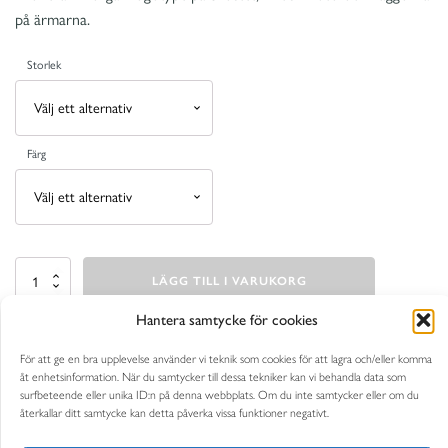
på ärmarna.
Storlek
Färg
Wilton
LÄGG TILL I VARUKORG
ulltröja
(flera
färger)
Artikelnr:
N/A
Hantera samtycke för cookies
mängd
Kategori:
Men
För att ge en bra upplevelse använder vi teknik som cookies för att lagra och/eller komma
åt enhetsinformation. När du samtycker till dessa tekniker kan vi behandla data som
surfbeteende eller unika ID:n på denna webbplats. Om du inte samtycker eller om du
BESKRIVNING
återkallar ditt samtycke kan detta påverka vissa funktioner negativt.