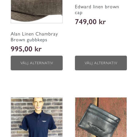
varianter.
varianter.
Edward linen brown
De
De
cap
olika
olika
749,00
kr
alternativen
alternativen
kan
kan
väljas
väljas
Alan Linen Chambray
på
på
Brown gubbkeps
produktsidan
produktsidan
995,00
kr
VÄLJ ALTERNATIV
VÄLJ ALTERNATIV
Den
här
produkten
har
flera
varianter.
De