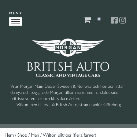
MENY
0
Vi är Morgan Main Dealer Sweden & Norway och hos oss hittar
du nya och begagnade Morgan tillsammans med handplockade
brittiska veteraner och klassiska märken.
Välkommen till oss på British Auto, strax utanför Göteborg.
Hem
/
Shop
/
Men
/ Wilton ulltröja (flera färger)