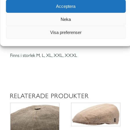
YTTERLIGARE INFORMATION
Acceptera
Neka
RECENSIONER (0)
Visa preferenser
BESKRIVNING
Finns i storlek M, L, XL, XXL, XXXL
RELATERADE PRODUKTER
Den
Den
här
här
produkten
produkten
har
har
flera
flera