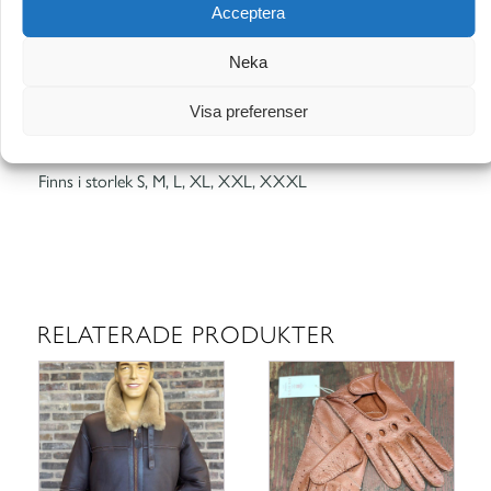
Acceptera
RECENSIONER (0)
Neka
Visa preferenser
BESKRIVNING
Finns i storlek S, M, L, XL, XXL, XXXL
RELATERADE PRODUKTER
Den
Den
här
här
produkten
produkten
har
har
flera
flera
varianter.
varianter.