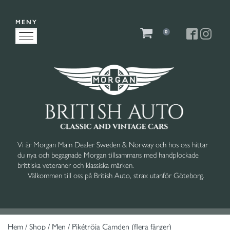
MENY
0
Vi är Morgan Main Dealer Sweden & Norway och hos oss hittar
du nya och begagnade Morgan tillsammans med handplockade
brittiska veteraner och klassiska märken.
Välkommen till oss på British Auto, strax utanför Göteborg.
Hem
/
Shop
/
Men
/ Pikétröja Camden (flera färger)