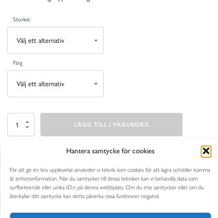
Storlek
Färg
Pikétröja
LÄGG TILL I VARUKORG
Camden
(flera
färger)
Artikelnr:
N/A
mängd
Kategori:
Men
Hantera samtycke för cookies
För att ge en bra upplevelse använder vi teknik som cookies för att lagra och/eller komma
åt enhetsinformation. När du samtycker till dessa tekniker kan vi behandla data som
BESKRIVNING
surfbeteende eller unika ID:n på denna webbplats. Om du inte samtycker eller om du
återkallar ditt samtycke kan detta påverka vissa funktioner negativt.
YTTERLIGARE INFORMATION