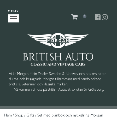
MENY
0
Vi är Morgan Main Dealer Sweden & Norway och hos oss hittar
du nya och begagnade Morgan tillsammans med handplockade
brittiska veteraner och klassiska märken.
Välkommen till oss på British Auto, strax utanför Göteborg.
Hem
/
Shop
/
Gifts
/ Set med plånbok och nyckelring Morgan