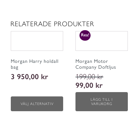
RELATERADE PRODUKTER
Den
Rea!
här
produkten
har
flera
Morgan Harry holdall
Morgan Motor
varianter.
bag
Company Doftljus
De
olika
3 950,00
kr
199,00
kr
alternativen
Det
99,00
kr
Det
kan
ursprungliga
nuvarande
väljas
priset
priset
på
LÄGG TILL I
var:
är:
produktsidan
VÄLJ ALTERNATIV
VARUKORG
199,00 kr.
99,00 kr.