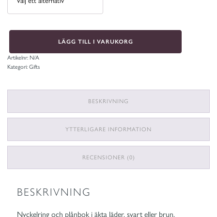
Set
LÄGG TILL I VARUKORG
med
plånbok
och
Artikelnr:
N/A
nyckelring
Kategori:
Gifts
Morgan
mängd
BESKRIVNING
YTTERLIGARE INFORMATION
RECENSIONER (0)
BESKRIVNING
Nyckelring och plånbok i äkta läder, svart eller brun.