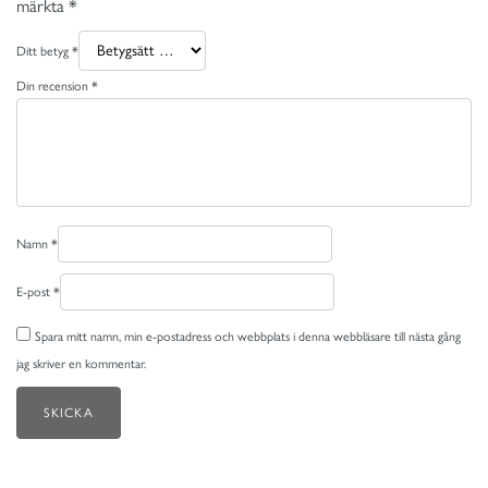
märkta
*
Ditt betyg
*
Din recension
*
Namn
*
E-post
*
Spara mitt namn, min e-postadress och webbplats i denna webbläsare till nästa gång
jag skriver en kommentar.