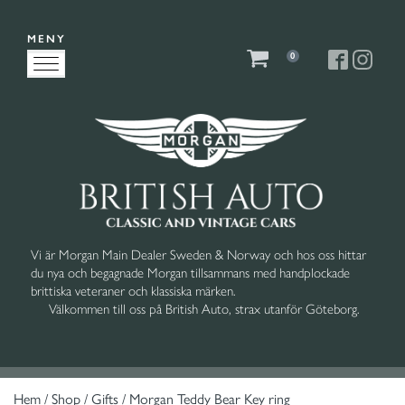
MENY
0
Vi är Morgan Main Dealer Sweden & Norway och hos oss hittar
du nya och begagnade Morgan tillsammans med handplockade
brittiska veteraner och klassiska märken.
Välkommen till oss på British Auto, strax utanför Göteborg.
Hem
/
Shop
/
Gifts
/ Morgan Teddy Bear Key ring