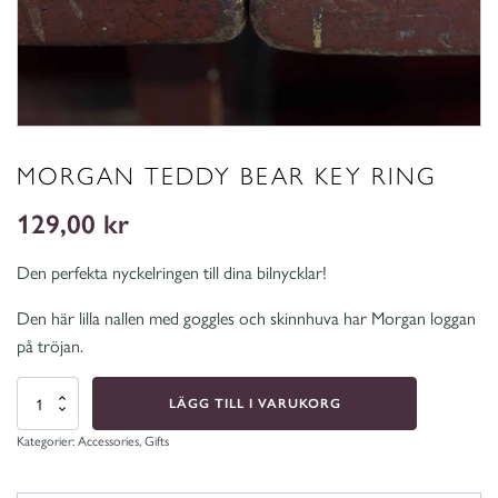
MORGAN TEDDY BEAR KEY RING
129,00
kr
Den perfekta nyckelringen till dina bilnycklar!
Den här lilla nallen med goggles och skinnhuva har Morgan loggan
på tröjan.
Morgan
LÄGG TILL I VARUKORG
Teddy
Bear
Key
Kategorier:
Accessories
,
Gifts
ring
mängd