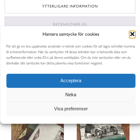
YTTERLIGARE INFORMATION
RECENSIONER (0)
Hantera samtycke för cookies
YTTERLIGARE INFORMATION
För att ge en bra upplevelse använder vi teknik som cookies för att lagra och/eller komma
åt enhetsinformation. När du samtycker till dessa tekniker kan vi behandla data som
0,2 kg
surfbeteende eller unika ID:n på denna webbplats. Om du inte samtycker eller om du
Vikt
återkallar ditt samtycke kan detta påverka vissa funktioner negativt.
Acceptera
Neka
RELATERADE PRODUKTER
Visa preferenser
Den
här
produkten
har