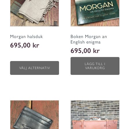
flera
varianter.
De
olika
alternativen
kan
väljas
Morgan halsduk
Boken Morgan an
på
English enigma
695,00
kr
produktsidan
695,00
kr
LÄGG TILL I
VÄLJ ALTERNATIV
VARUKORG
Den
här
produkten
har
flera