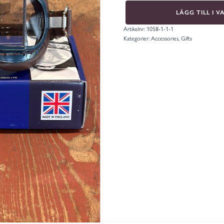
MK8
LÄGG TILL I 
Battle
of
Britain
Artikelnr:
1058-1-1-1
Goggles
Kategorier:
Accessories
,
Gifts
mängd