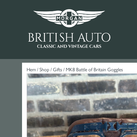
Hem
/
Shop
/
Gifts
/ MK8 Battle of Britain Goggles