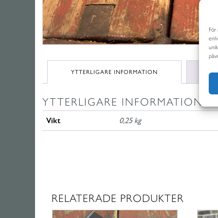
För 
enhe
uni
påve
YTTERLIGARE INFORMATION
RE
YTTERLIGARE INFORMATION
Vikt
0,25 kg
RELATERADE PRODUKTER
Den