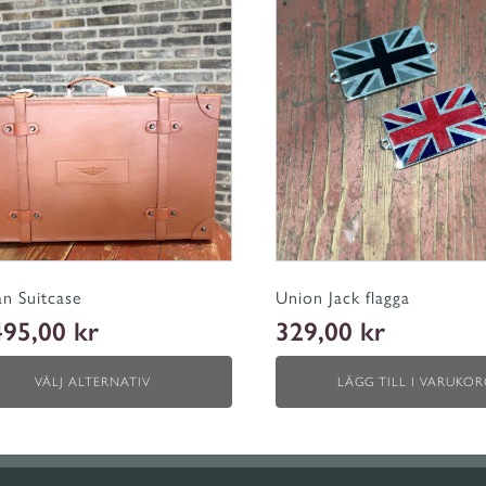
ten
er.
tiven
tsidan
n Suitcase
Union Jack flagga
495,00
kr
329,00
kr
VÄLJ ALTERNATIV
LÄGG TILL I VARUKOR