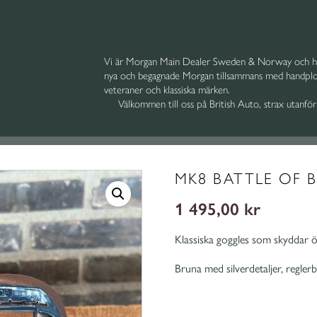
Vi är Morgan Main Dealer Sweden & Norway och ho
nya och begagnade Morgan tillsammans med handploc
veteraner och klassiska märken.
Välkommen till oss på British Auto, strax utanfö
MK8 BATTLE OF 
1 495,00
kr
Klassiska goggles som skyddar 
Bruna med silverdetaljer, reglerb