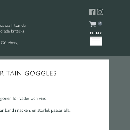
0
s oss hittar du
kade brittiska
MENY
r Göteborg.
BRITAIN GOGGLES
ögonen för väder och vind.
ar band i nacken, en storlek passar alla.