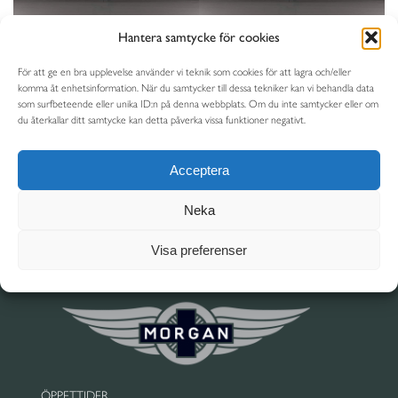
Hantera samtycke för cookies
För att ge en bra upplevelse använder vi teknik som cookies för att lagra och/eller
komma åt enhetsinformation. När du samtycker till dessa tekniker kan vi behandla data
som surfbeteende eller unika ID:n på denna webbplats. Om du inte samtycker eller om
du återkallar ditt samtycke kan detta påverka vissa funktioner negativt.
Acceptera
Neka
BRITISH AUTO AB
Hede Gärde • SE-443 60 Stenkullen • Sweden
Visa preferenser
Tel +46 (0)302 10 000 • info@britishauto.se
Org.nr/VAT No. SE556588751901
ÖPPETTIDER