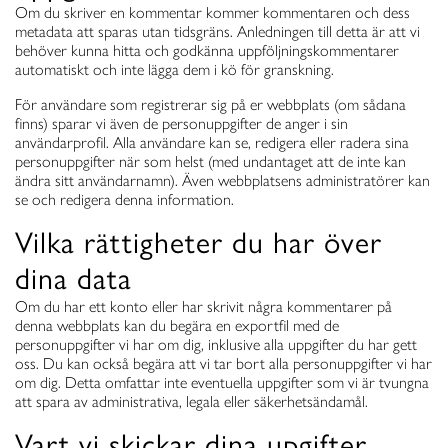
Om du skriver en kommentar kommer kommentaren och dess
metadata att sparas utan tidsgräns. Anledningen till detta är att vi
behöver kunna hitta och godkänna uppföljningskommentarer
automatiskt och inte lägga dem i kö för granskning.
För användare som registrerar sig på er webbplats (om sådana
finns) sparar vi även de personuppgifter de anger i sin
användarprofil. Alla användare kan se, redigera eller radera sina
personuppgifter när som helst (med undantaget att de inte kan
ändra sitt användarnamn). Även webbplatsens administratörer kan
se och redigera denna information.
Vilka rättigheter du har över
dina data
Om du har ett konto eller har skrivit några kommentarer på
denna webbplats kan du begära en exportfil med de
personuppgifter vi har om dig, inklusive alla uppgifter du har gett
oss. Du kan också begära att vi tar bort alla personuppgifter vi har
om dig. Detta omfattar inte eventuella uppgifter som vi är tvungna
att spara av administrativa, legala eller säkerhetsändamål.
Vart vi skickar dina upgifter