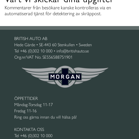
Kommentarer från besökare kanske kontrolleras via en
automatiserad tjänst för detektering av skräppost.
BRITISH AUTO AB
Hede Gärde • SE-443 60 Stenkullen • Sweden
Tel +46 (0)302 10 000 • info@britishauto.se
Org.nr/VAT No. SE556588751901
ÖPPETTIDER
Måndag-Torsdag 11-17
Fredag 11-16
Ring oss gärna innan du vill hälsa på!
KONTAKTA OSS
Tel +46 (0)302 10 000