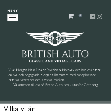
MENY
0
Vi är Morgan Main Dealer Sweden & Norway och hos oss hittar
du nya och begagnade Morgan tillsammans med handplockade
brittiska veteraner och klassiska märken.
Välkommen till oss på British Auto, strax utanför Göteborg.
Vilka vi är